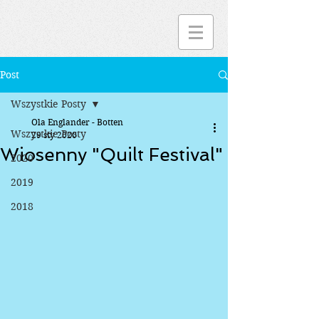
Post
Wszystkie Posty
Ola Englander - Botten
Wszystkie Posty
29 sty 2020
Wiosenny "Quilt Festival"
2020
2019
2018