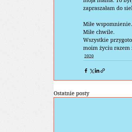
moja mama. To były
zapraszałam do sieb
Miłe wspomnienie.
Miłe chwile. 
Wszystkie przygot
moim życiu razem z 
2020
Ostatnie posty