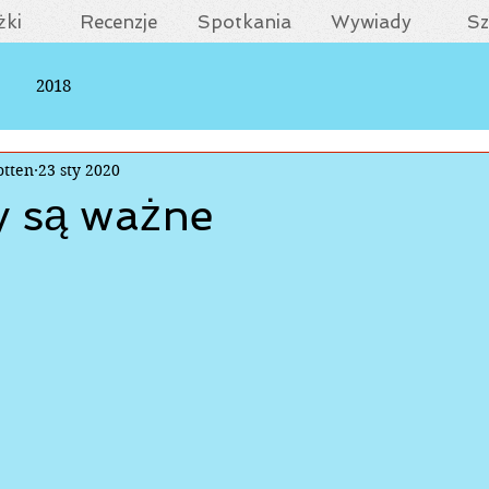
żki
Recenzje
Spotkania
Wywiady
Sz
2018
otten
23 sty 2020
y są ważne