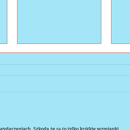
Angi
Zaawansowany Czytelnik
wydarzeniach. Szkoda że są to tylko krótkie wzmianki . 