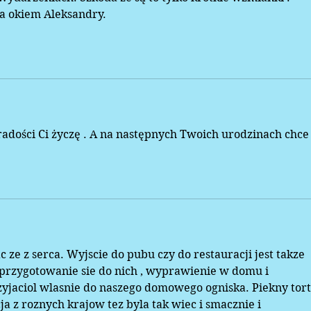
ia okiem Aleksandry.
radości Ci życzę . A na następnych Twoich urodzinach chce
c ze z serca. Wyjscie do pubu czy do restauracji jest takze 
k przygotowanie sie do nich , wyprawienie w domu i 
zyjaciol wlasnie do naszego domowego ogniska. Piekny tort 
a z roznych krajow tez byla tak wiec i smacznie i 