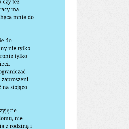
 czy też 
racy ma 
chęca mnie do 
ie do 
ny nie tylko 
ronie tylko 
eci, 
 ograniczać 
 zaproszeni 
 na stojąco 
zyjęcie 
domu, nie 
a z rodziną i 