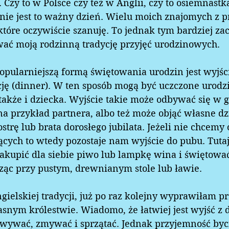
Czy to w Polsce czy też w Anglii, czy to osiemnastka
mnie jest to ważny dzień. Wielu moich znajomych z p
tóre oczywiście szanuję. To jednak tym bardziej za
wać moją rodzinną tradycję przyjęć urodzinowych.  
popularniejszą formą świętowania urodzin jest wyjśc
cję (dinner). W ten sposób mogą być uczczone urodzi
 także i dziecka. Wyjście takie może odbywać się w g
na przykład partnera, albo też może objąć własne dzi
strę lub brata dorosłego jubilata. Jeżeli nie chcemy
jących to wtedy pozostaje nam wyjście do pubu. Tutaj
akupić dla siebie piwo lub lampkę wina i świętować
ząc przy pustym, drewnianym stole lub ławie.   
ielskiej tradycji, już po raz kolejny wyprawiłam pr
nym królestwie. Wiadomo, że łatwiej jest wyjść z 
owywać, zmywać i sprzątać. Jednak przyjemność byci