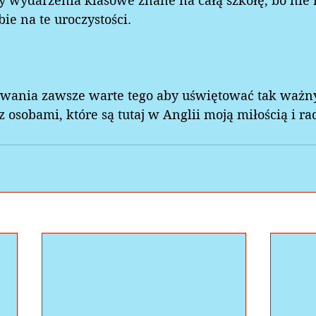
 wydarzenia klasowe znane na całą szkołę, bo nie r
ie na te uroczystości.  
 
owania zawsze warte tego aby uświętować tak ważn
osobami, które są tutaj w Anglii moją miłością i rad