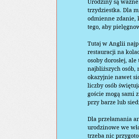
Urodziny są ważne. 
trzydziestka. Dla 
odmienne zdanie, k
tego, aby pielęgno
Tutaj w Anglii naj
restauracji na kola
osoby dorosłej, ale
najbliższych osób, 
okazyjnie nawet sio
liczby osób świętu
goście mogą sami z
przy barze lub sied
Dla przełamania ang
urodzinowe we włas
trzeba nic przygot