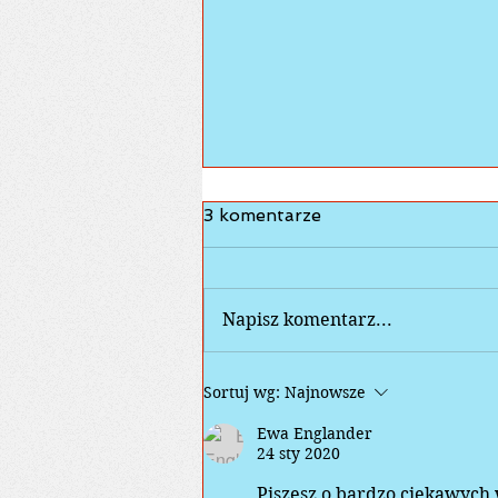
3 komentarze
Napisz komentarz...
Wiosenny "Quilt Festival"
Sortuj wg:
Najnowsze
Ewa Englander
24 sty 2020
Piszesz o bardzo ciekawych 