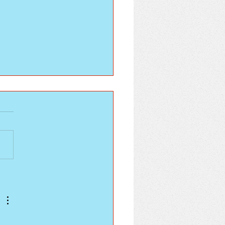
elska wywiadówka