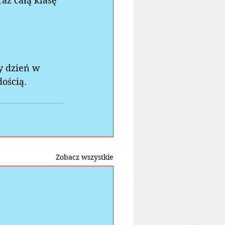
az całą klasę 
y dzień w 
ością.  
Zobacz wszystkie