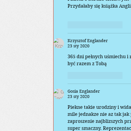
Przydałaby się książka Angl
Polub
Odpowiedz
Krzysztof Englander
23 sty 2020
365 dni pełnych uśmiechu i 
być razem z Tobą
Polub
Odpowiedz
Gosia Englander
23 sty 2020
Piekne takie urodziny i wida
mile jednakze nie az tak ja
zaproszenie najblizszych pr
super smaczny. Reprezentacj