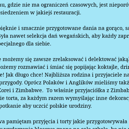
u, gdzie nie ma ograniczeń czasowych, jest niepor
edzeniem w jakiejś restauracji. 
ęknie i smacznie przygotowane dania na gorąco, sała
 Była nawet selekcja dań wegańskich, aby każdy zapr
ecjalnego dla siebie. 
 możemy się zawsze zrelaksować i delektować jaką
żemy rozmawiać i śmiać się popijając koktajle, dri
hce! Jak długo chce! Najbliższa rodzina i przyjaciele 
 przygody. Oprócz Polaków i Anglików mieliśmy takż
orei i Zimbabwe.  To właśnie przyjaciółka z Zimba
ie torta, za każdym razem wymyślając inne dekoracj
tkanie aby uczcić polskie urodziny.  
twa pamiętam przyjęcia i torty jakie przygotowywała