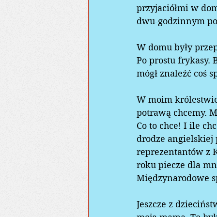
przyjaciółmi w dom
dwu-godzinnym posi
W domu były przepi
Po prostu frykasy.
mógł znaleźć coś sp
W moim królestwie
potrawą chcemy. Mo
Co to chce! I ile c
drodze angielskiej
reprezentantów z K
roku piecze dla mn
Międzynarodowe spo
Jeszcze z dziecińs