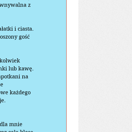
ównywalna z 
tki i ciasta. 
oszony gość 
kolwiek 
nki lub kawę. 
napotkani na 
e 
bwe każdego 
e. 
 dla mnie 