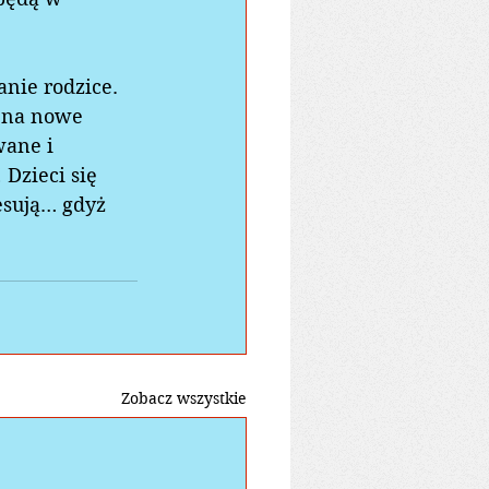
anie rodzice.  
 na nowe 
wane i 
 Dzieci się 
resują… gdyż 
Zobacz wszystkie