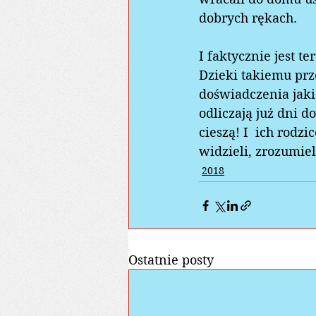
dobrych rękach.  
I faktycznie jest t
Dzieki takiemu pr
doświadczenia jaki
odliczają już dni d
cieszą! I  ich rodzi
widzieli, zrozumieli
2018
Ostatnie posty