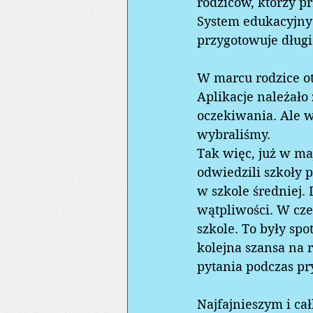
rodziców, którzy pr
System edukacyjny 
przygotowuje długi
W marcu rodzice ot
Aplikacje należało 
oczekiwania. Ale wa
wybraliśmy.   
Tak więc, już w ma
odwiedzili szkoły 
w szkole średniej. 
wątpliwości. W cze
szkole. To były sp
kolejna szansa na 
pytania podczas p
Najfajnieszym i c