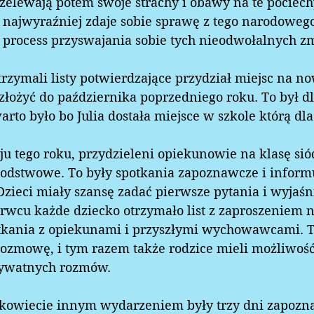
zelewają potem swoje strachy i obawy na te pociechy
najwyraźniej zdaje sobie sprawę z tego narodowego
 process przyswajania sobie tych nieodwołalnych zm
rzymali listy potwierdzające przydział miejsc na no
złożyć do października poprzedniego roku. To był dl
rto było bo Julia dostała miejsce w szkole którą dla
ju tego roku, przydzieleni opiekunowie na klasę si
podstwowe. To były spotkania zapoznawcze i informu
Dzieci miały szansę zadać pierwsze pytania i wyjaśn
rwcu każde dziecko otrzymało list z zaproszeniem n
otkania z opiekunami i przyszłymi wychowawcami. T
rozmowę, i tym razem także rodzice mieli możliwość
rywatnych rozmów.  
ałkowiecie innym wydarzeniem były trzy dni zapozn