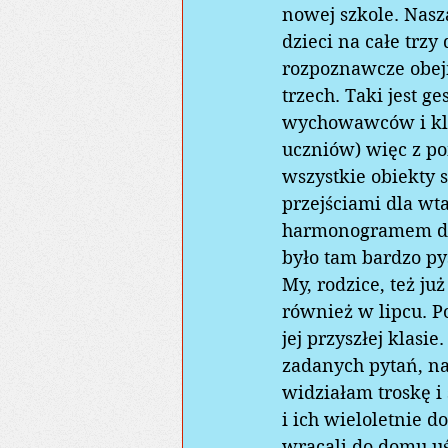
nowej szkole. Nasz
dzieci na całe trz
rozpoznawcze obejm
trzech. Taki jest g
wychowawców i klas
uczniów) więc z po
wszystkie obiekty
przejściami dla wt
harmonogramem dni
było tam bardzo py
My, rodzice, też ju
również w lipcu. P
jej przyszłej klasi
zadanych pytań, na
widziałam troskę i
i ich wieloletnie 
wracali do domu uś