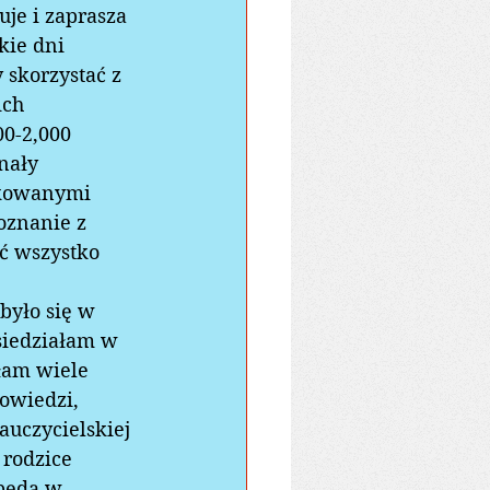
je i zaprasza 
kie dni 
skorzystać z 
ich 
0-2,000 
nały 
ikowanymi 
oznanie z 
ć wszystko 
było się w 
siedziałam w 
ałam wiele 
owiedzi, 
uczycielskiej 
 rodzice 
będą w 