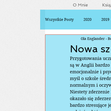
O Mnie
Ksią
Wszystkie Posty
2020
2019
Ola Englander - B
Nowa sz
Przygotowania uczn
są w Anglii bardzo 
emocjonalnie i psyc
myśl o szkole średn
normalnym i oczywi
Niestety zderzenie
okazało się zderz
bardzo stresujące j