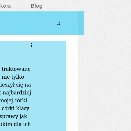
koła
Blog
j traktowane 
 nie tylko 
eszył się na 
k najbardziej 
ojej córki. 
córki klasy 
sprawy jak 
stkim dla ich 