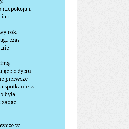
.  
 niepokoju i 
ian.  
wy rok. 
ugi czas 
 nie 
ódmą 
jące o życiu 
ić pierwsze 
a spotkanie w 
o była 
 zadać 
awcze w 