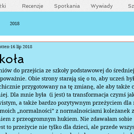
żki
Recenzje
Spotkania
Wywiady
Sz
2018
otten
16 lip 2018
koła
iów do przejścia ze szkoły podstawowej do średnie
poważnie. Obie strony starają się o to, aby uczeń był
hicznie przygotowany na tę zmianę, ale aby także ci
iej. Dla mnie była  (i jest) ta transformacja czymś ja
stym, a także bardzo pozytywnym przeżyciem dla m
 moich „normalności” z normalnościami koleżanek z 
eniem z przeogromnym hukiem. Nie zdawałam sobie 
est to przeżycie nie tylko dla dzieci, ale przede wszy