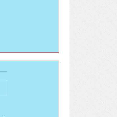
aminy SATs
ni cały tydzień nauki w
e. Potem jeszcze dwa dni i
akończenie roku. To jest
ydzień całkowitych luzów,
y i...