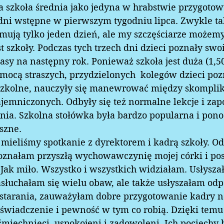
a szkoła średnia jako jedyna w hrabstwie przygotowu
y dni wstępne w pierwszym tygodniu lipca. Zwykle ta
ują tylko jeden dzień, ale my szczęściarze możemy 
est szkoły. Podczas tych trzech dni dzieci poznały swo
y na następny rok. Ponieważ szkoła jest duża (1,50
mocą straszych, przydzielonych  kolegów dzieci poz
 szkolne, nauczyły się manewrować między skompl
ajemniczonych. Odbyły się też normalne lekcje i zap
a. Szkolna stołówka była bardzo popularna i pono
szne.  
ż mieliśmy spotkanie z dyrektorem i kadrą szkoły. Od
oznałam przyszłą wychowawczynię mojej córki i po
e. Jak miło. Wszystko i wszystkich widziałam. Usłysz
słuchałam się wielu obaw, ale także usłyszałam odp
 starania, zauważyłam dobre przygotowanie kadry na
doświadczenie i pewność w tym co robią. Dzięki temu
miechnięci, uspokojeni i zadowoleni. Ich pociechy 