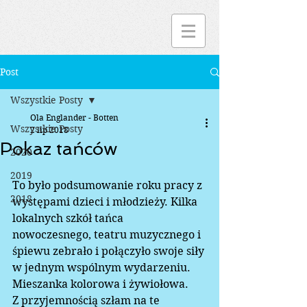
Post
Wszystkie Posty
Ola Englander - Botten
Wszystkie Posty
2 lip 2018
Pokaz tańców
2020
2019
To było podsumowanie roku pracy z 
2018
występami dzieci i młodzieży. Kilka 
lokalnych szkół tańca 
nowoczesnego, teatru muzycznego i 
śpiewu zebrało i połączyło swoje siły 
w jednym wspólnym wydarzeniu. 
Mieszanka kolorowa i żywiołowa.  
Z przyjemnością szłam na te 