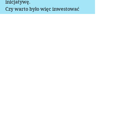
inicjatywę.  
Czy warto było więc inwestować 
przez ten rok pieniądze? Na to musi 
sobie już każdy sam szczerze 
odpowiedzieć...
2018
Zobacz wszystkie
Ostatnie posty