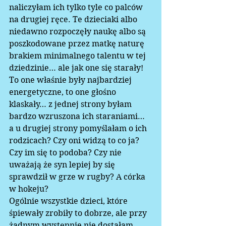
naliczyłam ich tylko tyle co palców 
na drugiej ręce. Te dzieciaki albo 
niedawno rozpoczęły naukę albo są 
poszkodowane przez matkę naturę 
brakiem minimalnego talentu w tej 
dziedzinie… ale jak one się starały! 
To one właśnie były najbardziej 
energetyczne, to one głośno 
klaskały… z jednej strony byłam 
bardzo wzruszona ich staraniami… 
a u drugiej strony pomyślałam o ich 
rodzicach? Czy oni widzą to co ja? 
Czy im się to podoba? Czy nie 
uważają że syn lepiej by się 
sprawdził w grze w rugby? A córka 
w hokeju?
Ogólnie wszystkie dzieci, które 
śpiewały zrobiły to dobrze, ale przy 
żadnym występnie nie dostałam 